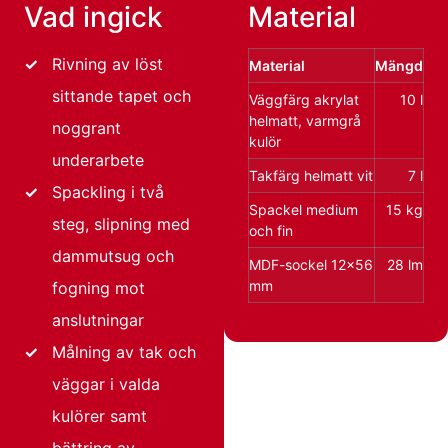
Vad ingick
Material
✓
Rivning av löst
Material
Mängd
sittande tapet och
Väggfärg akrylat
10 l
helmatt, varmgrå
noggrant
kulör
underarbete
Takfärg helmatt vit
7 l
✓
Spackling i två
Spackel medium
15 kg
steg, slipning med
och fin
dammutsug och
MDF-sockel 12×56
28 lm
mm
fogning mot
anslutningar
✓
Målning av tak och
väggar i valda
kulörer samt
bättring av