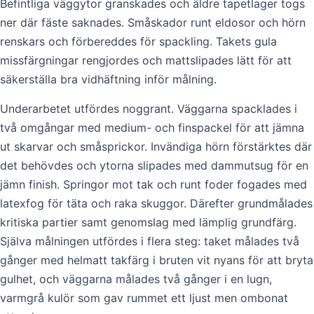
Befintliga väggytor granskades och äldre tapetlager togs
ner där fäste saknades. Småskador runt eldosor och hörn
renskars och förbereddes för spackling. Takets gula
missfärgningar rengjordes och mattslipades lätt för att
säkerställa bra vidhäftning inför målning.
Underarbetet utfördes noggrant. Väggarna spacklades i
två omgångar med medium- och finspackel för att jämna
ut skarvar och småsprickor. Invändiga hörn förstärktes där
det behövdes och ytorna slipades med dammutsug för en
jämn finish. Springor mot tak och runt foder fogades med
latexfog för täta och raka skuggor. Därefter grundmålades
kritiska partier samt genomslag med lämplig grundfärg.
Själva målningen utfördes i flera steg: taket målades två
gånger med helmatt takfärg i bruten vit nyans för att bryta
gulhet, och väggarna målades två gånger i en lugn,
varmgrå kulör som gav rummet ett ljust men ombonat