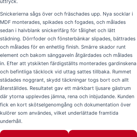
uttryck.
Snickerierna sågs över och fräschades upp. Nya socklar i
MDF monterades, spikades och fogades, och målades
sedan i halvblank snickerifärg för tålighet och lätt
städning. Dörrfoder och fönsterbänkar slipades, bättrades
och målades för en enhetlig finish. Smärre skador runt
element och bakom sänggaveln åtgärdades och målades
in. Efter att ytskikten färdigställts monterades gardinskena
och befintliga täcklock vid uttag sattes tillbaka. Rummet
städades noggrant, skydd täckningar togs bort och allt
återställdes. Resultatet gav ett märkbart ljusare gästrum
där ytorna upplevdes jämna, rena och inbjudande. Kunden
fick en kort skötselgenomgång och dokumentation över
kulörer som användes, vilket underlättade framtida
underhåll.