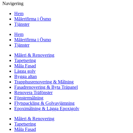
Navigering
Hem
Målerifirma i Ösmo
Tjänster
Hem
Målerifirma i Ösmo
Tjänster
Måleri & Renovering
Tapetsering
Måla Fasad
Lägga golv
Bygga altan
Trapphusrenovering & Målning
Fasadrenovering & Byta Träpanel
Renovera Träfönster
Fönstermålning
Flytspackling & Golvavjämning
Epoximålning & Lägga Epoxigolv
Måleri & Renovering
Tapetsering
Måla Fasad