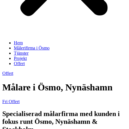
Hem
Målerifirma i Ösmo
Tjänster
Projekt
Offert
Offert
Målare i Ösmo, Nynäshamn
Fri Offert
Specialiserad målarfirma med kunden i
fokus runt Ösmo, Nynäshamn &