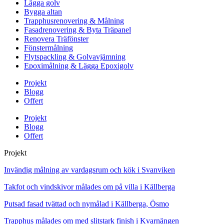
Lägga golv
Bygga altan
Trapphusrenovering & Målning
Fasadrenovering & Byta Träpanel
Renovera Träfönster
Fönstermålning
Flytspackling & Golvavjämning
Epoximålning & Lägga Epoxigolv
Projekt
Blogg
Offert
Projekt
Blogg
Offert
Projekt
Invändig målning av vardagsrum och kök i Svanviken
Takfot och vindskivor målades om på villa i Källberga
Putsad fasad tvättad och nymålad i Källberga, Ösmo
Trapphus målades om med slitstark finish i Kvarnängen