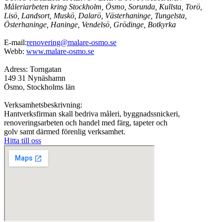
Måleriarbeten kring Stockholm, Ösmo, Sorunda, Kullsta, Torö,
Lisö, Landsort, Muskö, Dalarö, Västerhaninge, Tungelsta,
Österhaninge, Haninge, Vendelsö, Grödinge, Botkyrka
E-mail:
renovering@malare-osmo.se
Webb:
www.malare-osmo.se
Adress: Torngatan
149 31 Nynäshamn
Ösmo, Stockholms län
Verksamhetsbeskrivning:
Hantverksfirman skall bedriva måleri, byggnadssnickeri,
renoveringsarbeten och handel med färg, tapeter och
golv samt därmed förenlig verksamhet.
Hitta till oss