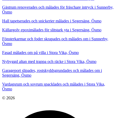
Gästrum renoverades och målades för fräschare intryck i Sunnerby,
Ösmo
Hall tapetserades och snickerier målades i Segersäng, Ösmo
Källargolv epoximålades för slitstark yta i Segersäng, Ösmo
Fönsterkarmar och foder skrapades och målades om i Sunnerby,
Ösmo
Fasad målades om på villa i Stora Vika, Ösmo
Nybyggd altan med trappa och räcke i Stora Vika, Ösmo
Garageport slipades, rostskyddsgrundades och målades om i
Segersäng, Ösmo
Vardagsrum och sovrum spacklades och målades i Stora Vika,
Ösmo
© 2026