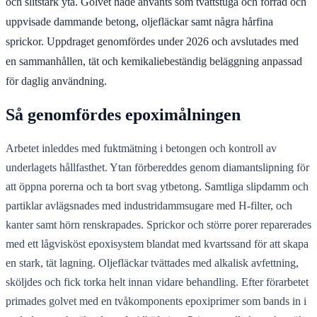
och slitstark yta. Golvet hade använts som tvättstuga och förråd och
uppvisade dammande betong, oljefläckar samt några hårfina
sprickor. Uppdraget genomfördes under 2026 och avslutades med
en sammanhållen, tät och kemikaliebeständig beläggning anpassad
för daglig användning.
Så genomfördes epoximålningen
Arbetet inleddes med fuktmätning i betongen och kontroll av
underlagets hållfasthet. Ytan förbereddes genom diamantslipning för
att öppna porerna och ta bort svag ytbetong. Samtliga slipdamm och
partiklar avlägsnades med industridammsugare med H-filter, och
kanter samt hörn renskrapades. Sprickor och större porer reparerades
med ett lågvisköst epoxisystem blandat med kvartssand för att skapa
en stark, tät lagning. Oljefläckar tvättades med alkalisk avfettning,
sköljdes och fick torka helt innan vidare behandling. Efter förarbetet
primades golvet med en tvåkomponents epoxiprimer som bands in i