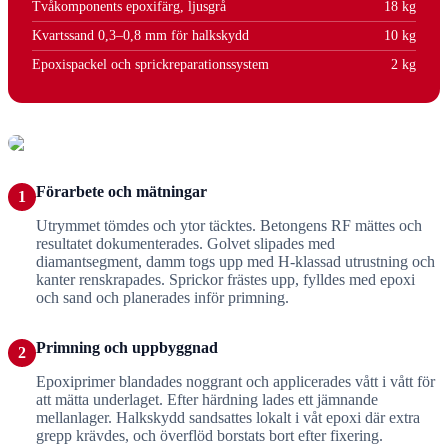
Tvåkomponents epoxifärg, ljusgrå
18 kg
Kvartssand 0,3–0,8 mm för halkskydd
10 kg
Epoxispackel och sprickreparationssystem
2 kg
Förarbete och mätningar
1
Utrymmet tömdes och ytor täcktes. Betongens RF mättes och
resultatet dokumenterades. Golvet slipades med
diamantsegment, damm togs upp med H-klassad utrustning och
kanter renskrapades. Sprickor frästes upp, fylldes med epoxi
och sand och planerades inför primning.
Primning och uppbyggnad
2
Epoxiprimer blandades noggrant och applicerades vått i vått för
att mätta underlaget. Efter härdning lades ett jämnande
mellanlager. Halkskydd sandsattes lokalt i våt epoxi där extra
grepp krävdes, och överflöd borstats bort efter fixering.