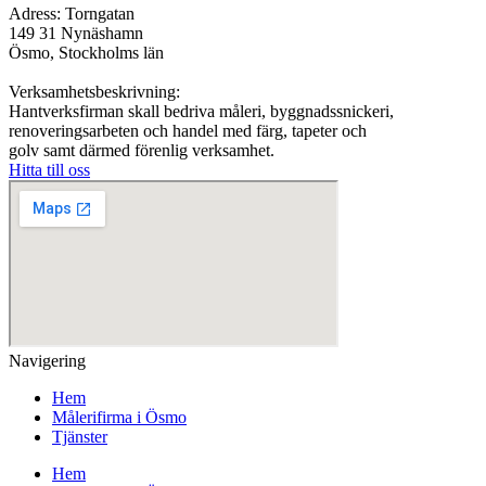
Adress: Torngatan
149 31 Nynäshamn
Ösmo, Stockholms län
Verksamhetsbeskrivning:
Hantverksfirman skall bedriva måleri, byggnadssnickeri,
renoveringsarbeten och handel med färg, tapeter och
golv samt därmed förenlig verksamhet.
Hitta till oss
Navigering
Hem
Målerifirma i Ösmo
Tjänster
Hem