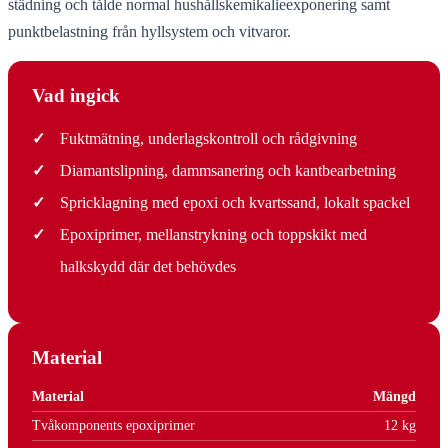
städning och tålde normal hushållskemikalieexponering samt
punktbelastning från hyllsystem och vitvaror.
Vad ingick
✓
Fuktmätning, underlagskontroll och rådgivning
✓
Diamantslipning, dammsanering och kantbearbetning
✓
Spricklagning med epoxi och kvartssand, lokalt spackel
✓
Epoxiprimer, mellanstrykning och toppskikt med
halkskydd där det behövdes
Material
Material
Mängd
Tvåkomponents epoxiprimer
12 kg