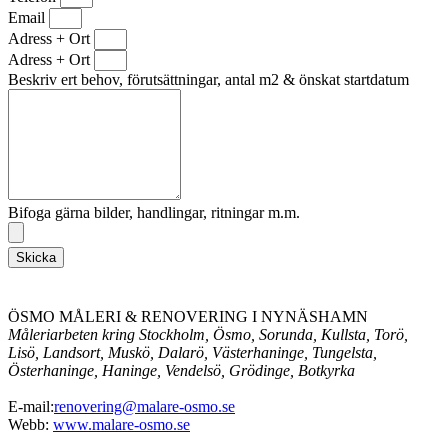
Email
Adress + Ort
Adress + Ort
Beskriv ert behov, förutsättningar, antal m2 & önskat startdatum
Bifoga gärna bilder, handlingar, ritningar m.m.
Skicka
ÖSMO MÅLERI & RENOVERING I NYNÄSHAMN
Måleriarbeten kring Stockholm, Ösmo, Sorunda, Kullsta, Torö,
Lisö, Landsort, Muskö, Dalarö, Västerhaninge, Tungelsta,
Österhaninge, Haninge, Vendelsö, Grödinge, Botkyrka
E-mail:
renovering@malare-osmo.se
Webb:
www.malare-osmo.se