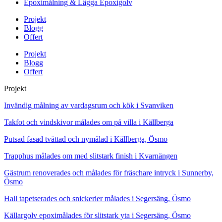
Epoximålning & Lägga Epoxigolv
Projekt
Blogg
Offert
Projekt
Blogg
Offert
Projekt
Invändig målning av vardagsrum och kök i Svanviken
Takfot och vindskivor målades om på villa i Källberga
Putsad fasad tvättad och nymålad i Källberga, Ösmo
Trapphus målades om med slitstark finish i Kvarnängen
Gästrum renoverades och målades för fräschare intryck i Sunnerby,
Ösmo
Hall tapetserades och snickerier målades i Segersäng, Ösmo
Källargolv epoximålades för slitstark yta i Segersäng, Ösmo