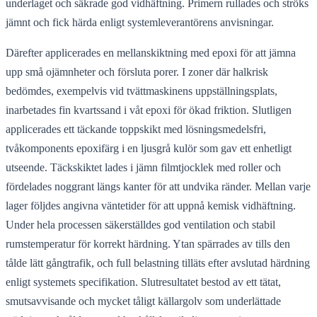
underlaget och säkrade god vidhäftning. Primern rullades och ströks
jämnt och fick härda enligt systemleverantörens anvisningar.
Därefter applicerades en mellanskiktning med epoxi för att jämna
upp små ojämnheter och försluta porer. I zoner där halkrisk
bedömdes, exempelvis vid tvättmaskinens uppställningsplats,
inarbetades fin kvartssand i våt epoxi för ökad friktion. Slutligen
applicerades ett täckande toppskikt med lösningsmedelsfri,
tvåkomponents epoxifärg i en ljusgrå kulör som gav ett enhetligt
utseende. Täckskiktet lades i jämn filmtjocklek med roller och
fördelades noggrant längs kanter för att undvika ränder. Mellan varje
lager följdes angivna väntetider för att uppnå kemisk vidhäftning.
Under hela processen säkerställdes god ventilation och stabil
rumstemperatur för korrekt härdning. Ytan spärrades av tills den
tålde lätt gångtrafik, och full belastning tilläts efter avslutad härdning
enligt systemets specifikation. Slutresultatet bestod av ett tätat,
smutsavvisande och mycket tåligt källargolv som underlättade