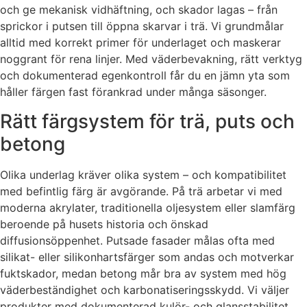
och ge mekanisk vidhäftning, och skador lagas – från
sprickor i putsen till öppna skarvar i trä. Vi grundmålar
alltid med korrekt primer för underlaget och maskerar
noggrant för rena linjer. Med väderbevakning, rätt verktyg
och dokumenterad egenkontroll får du en jämn yta som
håller färgen fast förankrad under många säsonger.
Rätt färgsystem för trä, puts och
betong
Olika underlag kräver olika system – och kompatibilitet
med befintlig färg är avgörande. På trä arbetar vi med
moderna akrylater, traditionella oljesystem eller slamfärg
beroende på husets historia och önskad
diffusionsöppenhet. Putsade fasader målas ofta med
silikat- eller silikonhartsfärger som andas och motverkar
fuktskador, medan betong mår bra av system med hög
väderbeständighet och karbonatiseringsskydd. Vi väljer
produkter med dokumenterad kulör- och glansstabilitet,