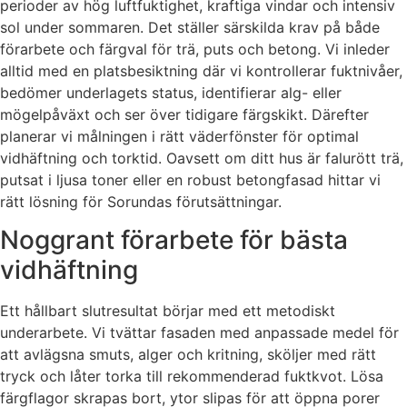
perioder av hög luftfuktighet, kraftiga vindar och intensiv
sol under sommaren. Det ställer särskilda krav på både
förarbete och färgval för trä, puts och betong. Vi inleder
alltid med en platsbesiktning där vi kontrollerar fuktnivåer,
bedömer underlagets status, identifierar alg- eller
mögelpåväxt och ser över tidigare färgskikt. Därefter
planerar vi målningen i rätt väderfönster för optimal
vidhäftning och torktid. Oavsett om ditt hus är falurött trä,
putsat i ljusa toner eller en robust betongfasad hittar vi
rätt lösning för Sorundas förutsättningar.
Noggrant förarbete för bästa
vidhäftning
Ett hållbart slutresultat börjar med ett metodiskt
underarbete. Vi tvättar fasaden med anpassade medel för
att avlägsna smuts, alger och kritning, sköljer med rätt
tryck och låter torka till rekommenderad fuktkvot. Lösa
färgflagor skrapas bort, ytor slipas för att öppna porer