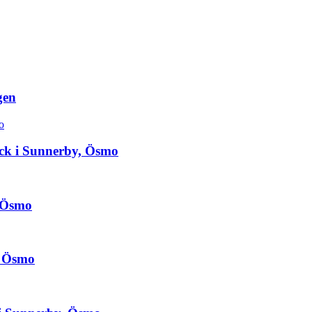
gen
yck i Sunnerby, Ösmo
, Ösmo
g, Ösmo