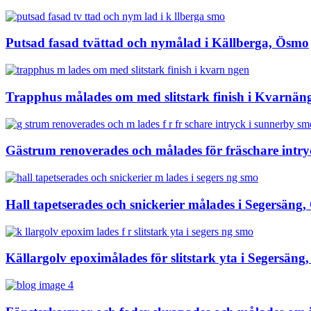
Putsad fasad tvättad och nymålad i Källberga, Ösmo
Trapphus målades om med slitstark finish i Kvarnän
Gästrum renoverades och målades för fräschare intr
Hall tapetserades och snickerier målades i Segersäng
Källargolv epoximålades för slitstark yta i Segersän